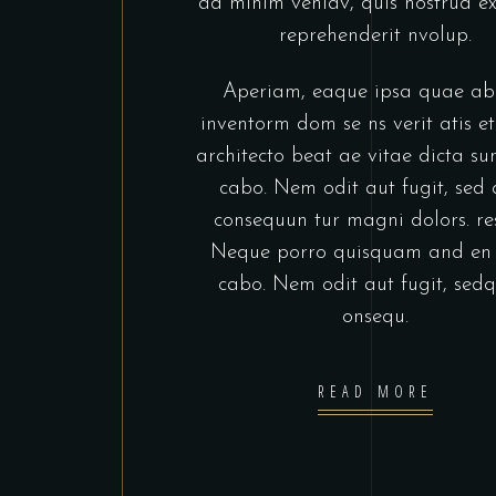
ad minim veniav, quis nostrud ex
reprehenderit nvolup.
Aperiam, eaque ipsa quae ab 
inventorm dom se ns verit atis e
architecto beat ae vitae dicta sun
cabo. Nem odit aut fugit, sed 
consequun tur magni dolors. re
Neque porro quisquam and en 
cabo. Nem odit aut fugit, sedq
onsequ.
READ MORE