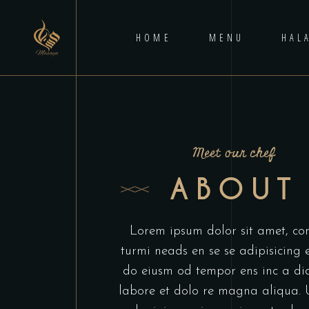
HOME
MENU
HAL
Meet our chef
ABOUT
Lorem ipsum dolor sit amet, co
turmi neads en se se adipisicing e
do eiusm od tempor ens inc a di
labore et dolo re magna aliqua. 