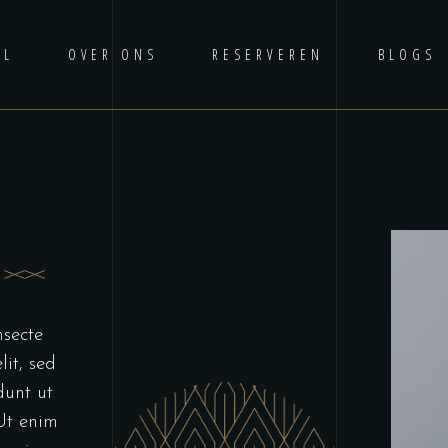
AL
OVER ONS
RESERVEREN
BLOGS
nsecte
lit, sed
dunt ut
Ut enim