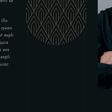
erci se
illo
t quasi
t expli
quia
s eos
expli
uiac