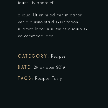
idunt utvlabore eti.
aliqua. Ut enim ad minim danor
venia quisno strud exercitation
ullamco labor nisiutse ns aliquip ex
ea commodo labr.
CATEGORY:
Recipes
DATE:
29 oktober 2019
TAGS:
Recipes
,
Tasty