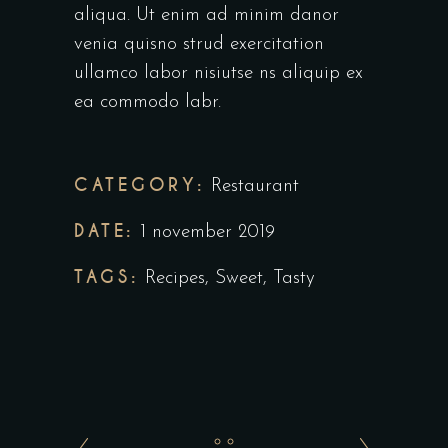
aliqua. Ut enim ad minim danor
venia quisno strud exercitation
ullamco labor nisiutse ns aliquip ex
ea commodo labr.
CATEGORY:
Restaurant
DATE:
1 november 2019
TAGS:
Recipes
,
Sweet
,
Tasty