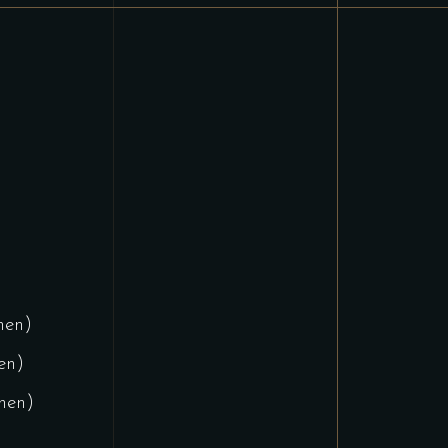
nen)
en)
onen)