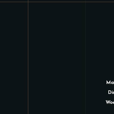
Ma
Di
Woe