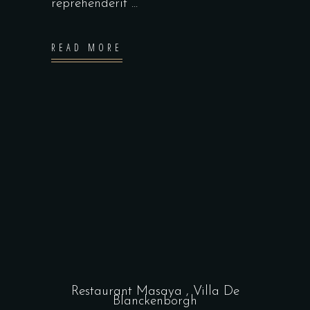
reprehenderit
READ MORE
Restaurant Masaya , Villa De
Blanckenborgh