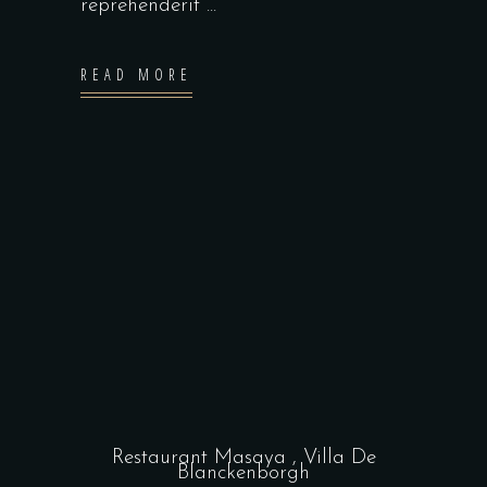
reprehenderit
READ MORE
Restaurant Masaya , Villa De
Blanckenborgh