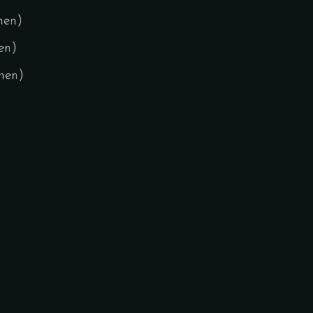
nen)
en)
onen)