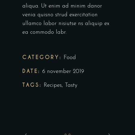
aliqua. Ut enim ad minim danor
venia quisno strud exercitation
ullamco labor nisiutse ns aliquip ex
ea commodo labr.
CATEGORY:
Food
DATE:
6 november 2019
TAGS:
Recipes
,
Tasty