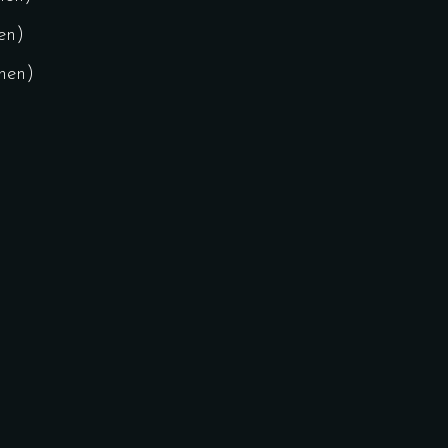
en)
onen)