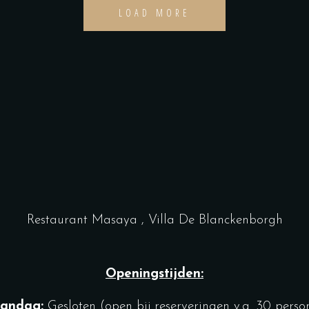
LOAD MORE
Restaurant Masaya , Villa De Blanckenborgh
Openingstijden:
andag:
Gesloten (open bij reserveringen v.a. 30 perso