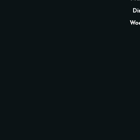
Di
Woe