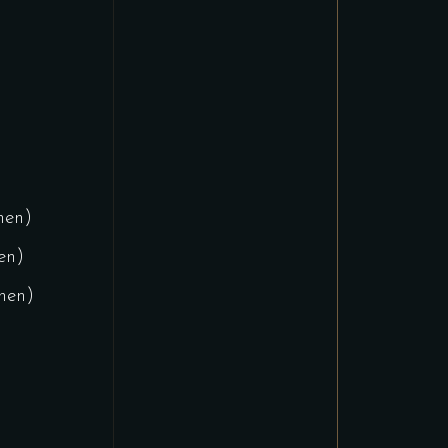
nen)
en)
onen)