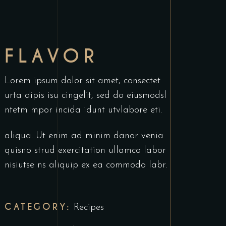
FLAVOR
Lorem ipsum dolor sit amet, consectet
urta dipis isu cingelit, sed do eiusmodsl
ntetm mpor incida idunt utvlabore eti.
aliqua. Ut enim ad minim danor venia
quisno strud exercitation ullamco labor
nisiutse ns aliquip ex ea commodo labr.
CATEGORY:
Recipes