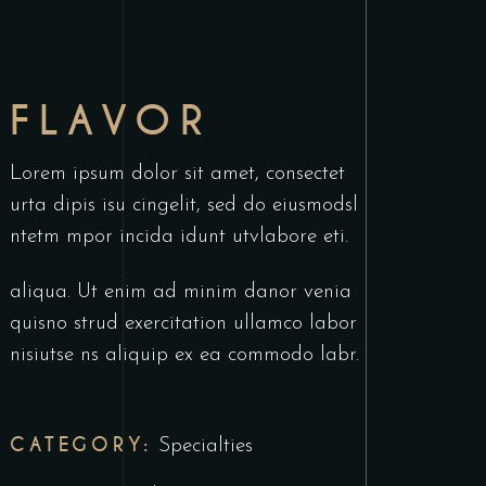
FLAVOR
Lorem ipsum dolor sit amet, consectet
urta dipis isu cingelit, sed do eiusmodsl
ntetm mpor incida idunt utvlabore eti.
aliqua. Ut enim ad minim danor venia
quisno strud exercitation ullamco labor
nisiutse ns aliquip ex ea commodo labr.
CATEGORY:
Specialties