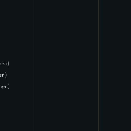
nen)
en)
onen)