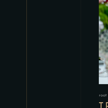
roo
T