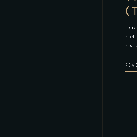
(
Lore
met 
nisi
REA