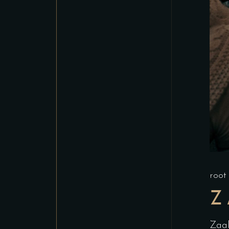
roo
Z
Zaal