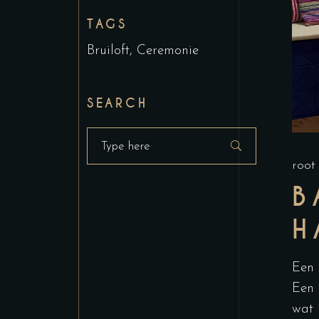
TAGS
Bruiloft
Ceremonie
SEARCH
Search
for:
roo
B
H
Een 
Een 
wat 