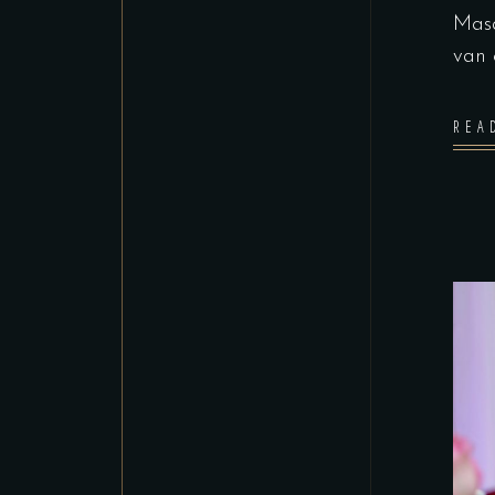
Masa
van 
REA